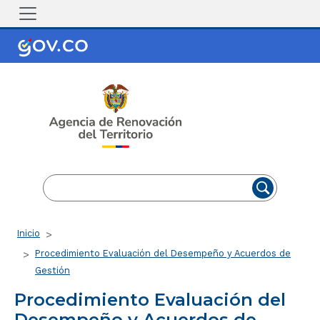
Pasar al contenido principal
EN
ES
Ruta de navegación
Inicio
Procedimiento Evaluación del Desempeño y Acuerdos de
Gestión
Procedimiento Evaluación del
Desempeño y Acuerdos de