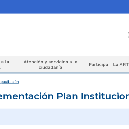
 a la
Atención y servicios a la
Participa
La AR
a
ciudadanía
apacitación
mentación Plan Institucion