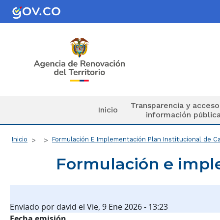
Pasar al contenido principal
Navegación principal
Transparencia y acceso
Inicio
información públic
Ruta de navegación
Inicio
Formulación E Implementación Plan Institucional de C
Formulación e imple
Enviado por
david
el
Vie, 9 Ene 2026 - 13:23
Fecha emisión