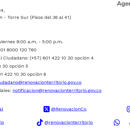
24,
- Torre Sur (Pisos del 36 al 41)
viernes 8:00 a.m. - 5:00 p.m.
 01 8000 120 760
l Ciudadano: (+57) 601 422 10 30 opción 4
0 30 opción 5
01 422 10 30 opción 6
udadano@renovacionterritorio.gov.co
iales:
notificacion@renovacionterritorio.gov.co
al
@RenovacionCo
io
@renovacionterritorio