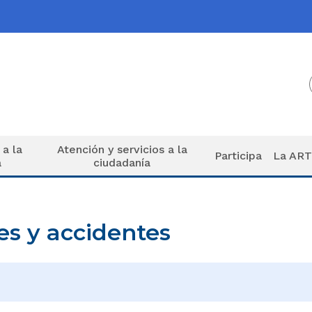
 a la
Atención y servicios a la
Participa
La AR
a
ciudadanía
es y accidentes