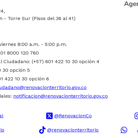
24,
- Torre Sur (Pisos del 36 al 41)
viernes 8:00 a.m. - 5:00 p.m.
 01 8000 120 760
l Ciudadano: (+57) 601 422 10 30 opción 4
0 30 opción 5
01 422 10 30 opción 6
udadano@renovacionterritorio.gov.co
iales:
notificacion@renovacionterritorio.gov.co
al
@RenovacionCo
io
@renovacionterritorio