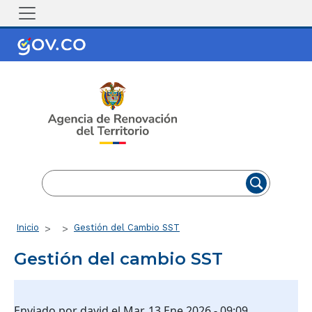
Pasar al contenido principal
EN
ES
Ruta de navegación
Inicio
Gestión del Cambio SST
Gestión del cambio SST
Enviado por
david
el
Mar, 13 Ene 2026 - 09:09