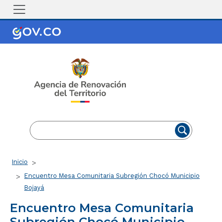
Pasar al contenido principal
EN
ES
Ruta de navegación
Inicio
Encuentro Mesa Comunitaria Subregión Chocó Municipio
Bojayá
Encuentro Mesa Comunitaria
Subregión Chocó Municipio