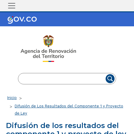
Pasar al contenido principal
EN
ES
Ruta de navegación
Inicio
Difusión de Los Resultados del Componente 1 y Proyecto
de Ley
Difusión de los resultados del
componente 1 y proyecto de ley