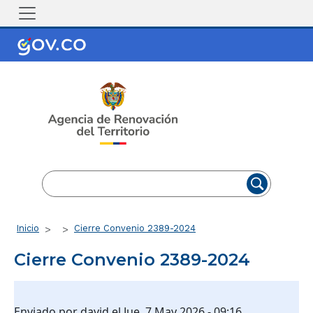
Pasar al contenido principal
EN
ES
Ruta de navegación
Inicio
Cierre Convenio 2389-2024
Cierre Convenio 2389-2024
Enviado por
david
el
Jue, 7 May 2026 - 09:16