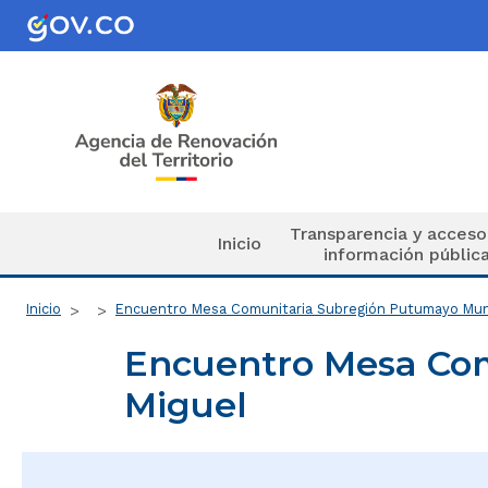
Pasar al contenido principal
Navegación principal
Transparencia y acceso
Inicio
información públic
Ruta de navegación
Inicio
Encuentro Mesa Comunitaria Subregión Putumayo Muni
Encuentro Mesa Com
Miguel