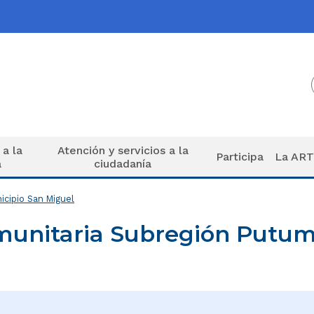
 a la
Atención y servicios a la
Participa
La AR
a
ciudadanía
cipio San Miguel
unitaria Subregión Putum