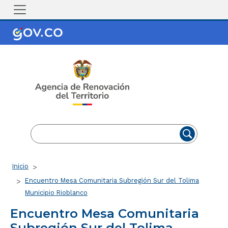
Pasar al contenido principal
EN
ES
Ruta de navegación
Inicio
Encuentro Mesa Comunitaria Subregión Sur del Tolima
Municipio Rioblanco
Encuentro Mesa Comunitaria
Subregión Sur del Tolima