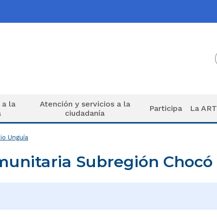
 a la
Atención y servicios a la
Participa
La AR
a
ciudadanía
io Unguía
unitaria Subregión Chocó