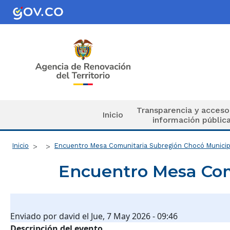
Pasar al contenido principal
Navegación principal
Transparencia y acceso
Inicio
información públic
Ruta de navegación
Inicio
Encuentro Mesa Comunitaria Subregión Chocó Municip
Encuentro Mesa Com
Enviado por
david
el
Jue, 7 May 2026 - 09:46
Descripción del evento