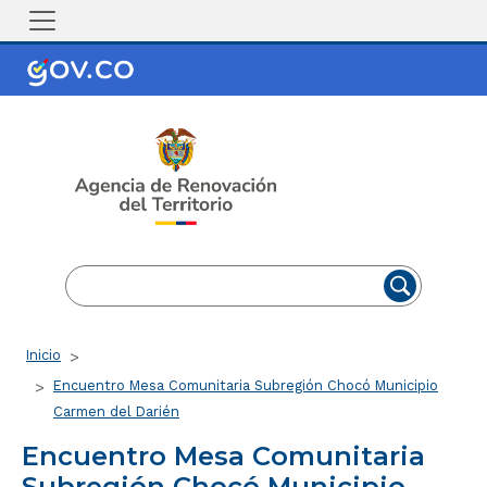
Pasar al contenido principal
EN
ES
Ruta de navegación
Inicio
Encuentro Mesa Comunitaria Subregión Chocó Municipio
Carmen del Darién
Encuentro Mesa Comunitaria
Subregión Chocó Municipio