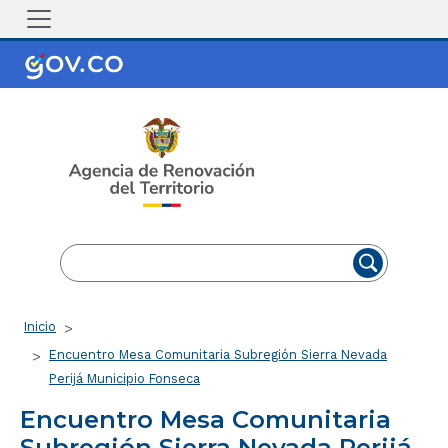
Pasar al contenido principal
EN
ES
Ruta de navegación
Inicio
Encuentro Mesa Comunitaria Subregión Sierra Nevada
Perijá Municipio Fonseca
Encuentro Mesa Comunitaria
Subregión Sierra Nevada Perijá