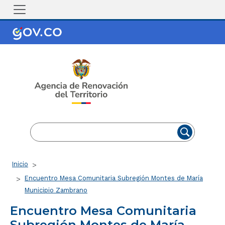
Pasar al contenido principal
EN
ES
Ruta de navegación
Inicio
Encuentro Mesa Comunitaria Subregión Montes de María
Municipio Zambrano
Encuentro Mesa Comunitaria
Subregión Montes de María