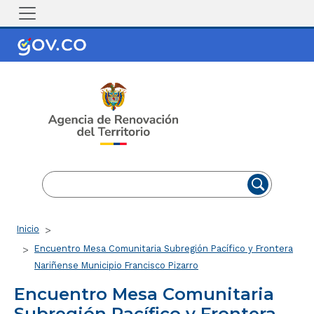
Pasar al contenido principal
EN
ES
Ruta de navegación
Inicio
Encuentro Mesa Comunitaria Subregión Pacífico y Frontera
Nariñense Municipio Francisco Pizarro
Encuentro Mesa Comunitaria
Subregión Pacífico y Frontera