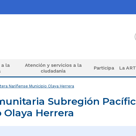
 a la
Atención y servicios a la
Participa
La AR
a
ciudadanía
tera Nariñense Municipio Olaya Herrera
nitaria Subregión Pacífic
 Olaya Herrera