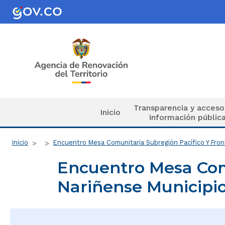
Pasar al contenido principal
Navegación principal
Transparencia y acceso
Inicio
información públic
Ruta de navegación
Inicio
Encuentro Mesa Comunitaria Subregión Pacífico Y Fron
Encuentro Mesa Comu
Nariñense Municipio