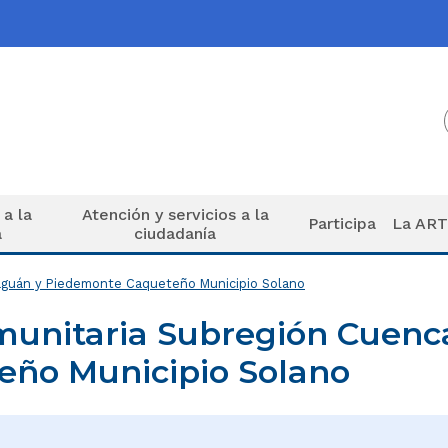
 a la
Atención y servicios a la
Participa
La AR
a
ciudadanía
aguán y Piedemonte Caqueteño Municipio Solano
unitaria Subregión Cuenc
ño Municipio Solano