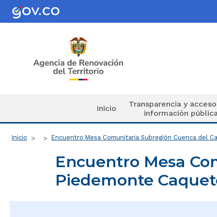
Pasar al contenido principal
Navegación principal
Transparencia y acceso
Inicio
información públic
Ruta de navegación
Inicio
Encuentro Mesa Comunitaria Subregión Cuenca del C
Encuentro Mesa Com
Piedemonte Caquete