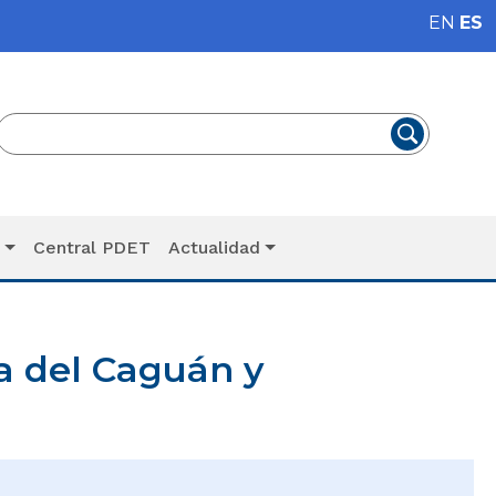
EN
ES
T
Central PDET
Actualidad
a del Caguán y