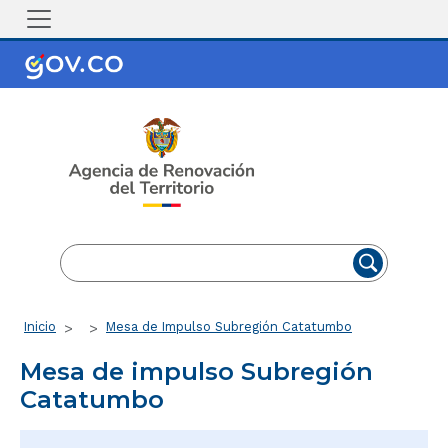
Pasar al contenido principal
EN
ES
Ruta de navegación
Inicio
Mesa de Impulso Subregión Catatumbo
Mesa de impulso Subregión
Catatumbo