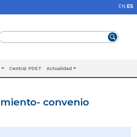
EN
ES
T
Central PDET
Actualidad
uimiento- convenio