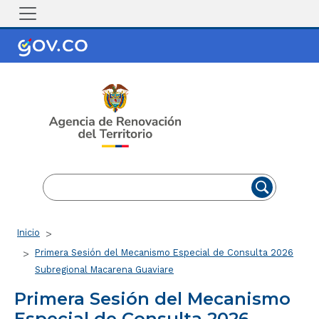
Pasar al contenido principal
EN
ES
Ruta de navegación
Inicio
Primera Sesión del Mecanismo Especial de Consulta 2026
Subregional Macarena Guaviare
Primera Sesión del Mecanismo
Especial de Consulta 2026