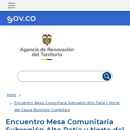
Pasar al contenido principal
EN
ES
Ruta de navegación
Inicio
Encuentro Mesa Comunitaria Subregión Alto Patía y Norte
del Cauca Municipio Cumbitara
Encuentro Mesa Comunitaria
Subregión Alto Patía y Norte del