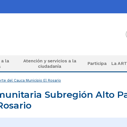
 a la
Atención y servicios a la
Participa
La AR
a
ciudadanía
rte del Cauca Municipio El Rosario
nitaria Subregión Alto Pat
Rosario