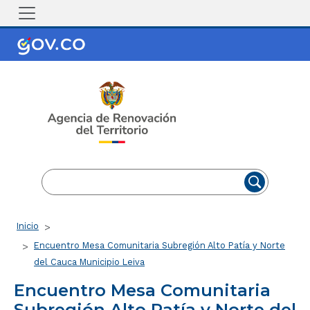
Pasar al contenido principal
EN
ES
Ruta de navegación
Inicio
Encuentro Mesa Comunitaria Subregión Alto Patía y Norte
del Cauca Municipio Leiva
Encuentro Mesa Comunitaria
Subregión Alto Patía y Norte del