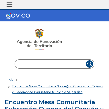
Pasar al contenido principal
EN
ES
Ruta de navegación
Inicio
Encuentro Mesa Comunitaria Subregión Cuenca del Caguán
y Piedemonte Caqueteño Municipio Valparaíso
Encuentro Mesa Comunitaria
Subregión Cuenca del Caguán y