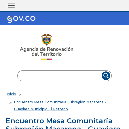
Pasar al contenido principal
EN
ES
Ruta de navegación
Inicio
Encuentro Mesa Comunitaria Subregión Macarena -
Guaviare Municipio El Retorno
Encuentro Mesa Comunitaria
Subregión Macarena - Guaviare