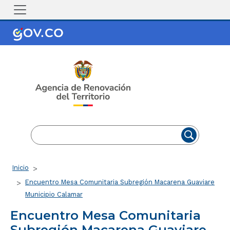
Pasar al contenido principal
EN
ES
Ruta de navegación
Inicio
Encuentro Mesa Comunitaria Subregión Macarena Guaviare
Municipio Calamar
Encuentro Mesa Comunitaria
Subregión Macarena Guaviare