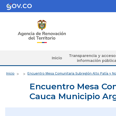
Pasar al contenido principal
Navegación principal
Transparencia y acceso
Inicio
información públic
Ruta de navegación
Inicio
Encuentro Mesa Comunitaria Subregión Alto Patía y No
Encuentro Mesa Comu
Cauca Municipio Arg