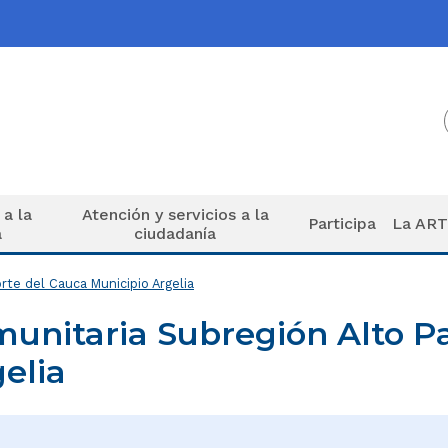
 a la
Atención y servicios a la
Participa
La AR
a
ciudadanía
rte del Cauca Municipio Argelia
nitaria Subregión Alto Pat
elia