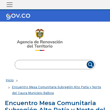
Pasar al contenido principal
EN
ES
Ruta de navegación
Inicio
Encuentro Mesa Comunitaria Subregión Alto Patía y Norte
del Cauca Municipio Balboa
Encuentro Mesa Comunitaria
Subregión Alto Patía y Norte del