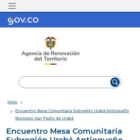
Pasar al contenido principal
EN
ES
Ruta de navegación
Inicio
Encuentro Mesa Comunitaria Subregión Urabá Antioqueño
Municipio San Pedro de Urabá
Encuentro Mesa Comunitaria
Subregión Urabá Antioqueño