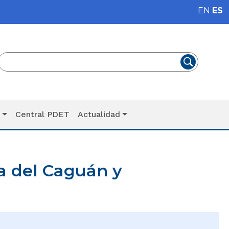
EN
ES
T
Central PDET
Actualidad
a del Caguán y