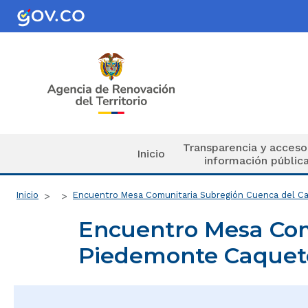
Pasar al contenido principal
Navegación principal
Transparencia y acceso
Inicio
información públic
Ruta de navegación
Inicio
Encuentro Mesa Comunitaria Subregión Cuenca del C
Encuentro Mesa Com
Piedemonte Caquete