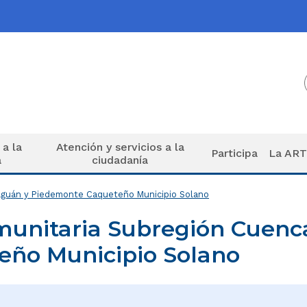
 a la
Atención y servicios a la
Participa
La AR
a
ciudadanía
aguán y Piedemonte Caqueteño Municipio Solano
unitaria Subregión Cuenc
ño Municipio Solano