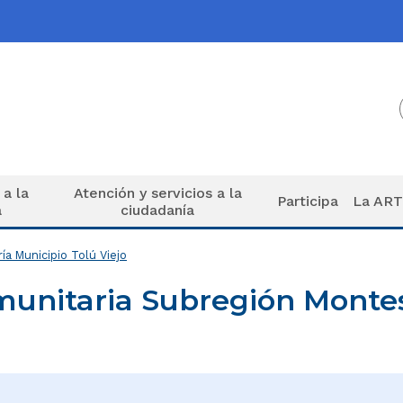
 a la
Atención y servicios a la
Participa
La AR
a
ciudadanía
a Municipio Tolú Viejo
unitaria Subregión Montes