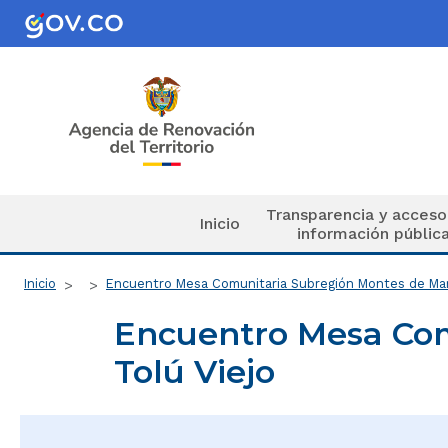
Pasar al contenido principal
Navegación principal
Transparencia y acceso
Inicio
información públic
Ruta de navegación
Inicio
Encuentro Mesa Comunitaria Subregión Montes de Marí
Encuentro Mesa Com
Tolú Viejo