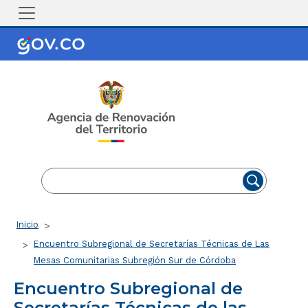
Pasar al contenido principal
EN
ES
Ruta de navegación
Inicio
Encuentro Subregional de Secretarías Técnicas de Las
Mesas Comunitarias Subregión Sur de Córdoba
Encuentro Subregional de
Secretarías Técnicas de las