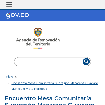
Pasar al contenido principal
EN
ES
Ruta de navegación
Inicio
Encuentro Mesa Comunitaria Subregión Macarena Guaviare
Municipio Vista Hermosa
Encuentro Mesa Comunitaria
Subregión Macarena Guaviare