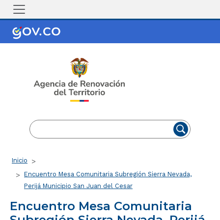
Pasar al contenido principal
EN
ES
Ruta de navegación
Inicio
Encuentro Mesa Comunitaria Subregión Sierra Nevada,
Perijá Municipio San Juan del Cesar
Encuentro Mesa Comunitaria
Subregión Sierra Nevada, Perijá