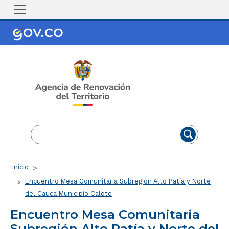
Pasar al contenido principal
EN
ES
Ruta de navegación
Inicio
Encuentro Mesa Comunitaria Subregión Alto Patía y Norte
del Cauca Municipio Caloto
Encuentro Mesa Comunitaria
Subregión Alto Patía y Norte del