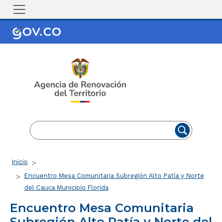
Pasar al contenido principal
EN
ES
Ruta de navegación
Inicio
Encuentro Mesa Comunitaria Subregión Alto Patía y Norte
del Cauca Municipio Florida
Encuentro Mesa Comunitaria
Subregión Alto Patía y Norte del