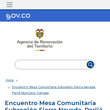
Pasar al contenido principal
EN
ES
Ruta de navegación
Inicio
Encuentro Mesa Comunitaria Subregión Sierra Nevada,
Perijá Municipio Ciénaga
Encuentro Mesa Comunitaria
Subregión Sierra Nevada, Perijá