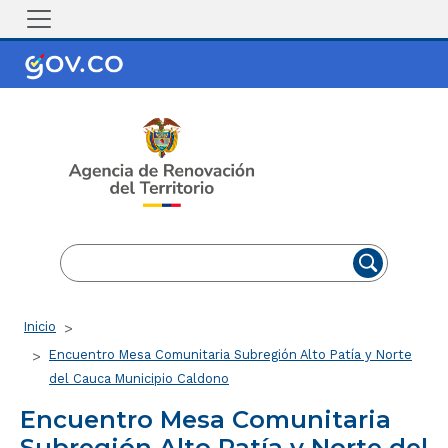
Pasar al contenido principal
EN
ES
Ruta de navegación
Inicio
Encuentro Mesa Comunitaria Subregión Alto Patía y Norte
del Cauca Municipio Caldono
Encuentro Mesa Comunitaria
Subregión Alto Patía y Norte del