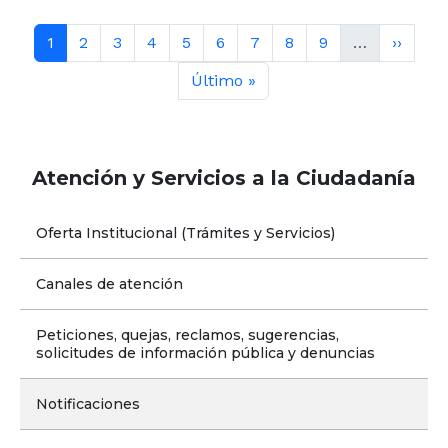
Paginación
Página actual
Contenido completo
Contenido completo
Contenido completo
Contenido completo
Contenido completo
Contenido completo
Contenido completo
Contenido compl
Siguien
1
2
3
4
5
6
7
8
9
…
››
Última página
Último »
Atención y Servicios a la Ciudadanía
Oferta Institucional (Trámites y Servicios)
Canales de atención
Peticiones, quejas, reclamos, sugerencias, 
solicitudes de información pública y denuncias
Notificaciones