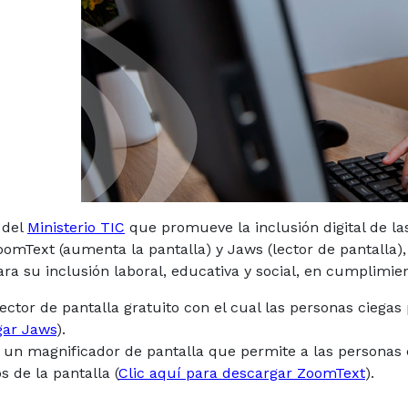
 del
Ministerio TIC
que promueve la inclusión digital de las
oomText (aumenta la pantalla) y Jaws (lector de pantalla
a su inclusión laboral, educativa y social, en cumplimie
ector de pantalla gratuito con el cual las personas ciega
gar Jaws
).
un magnificador de pantalla que permite a las personas c
s de la pantalla (
Clic aquí para descargar ZoomText
).