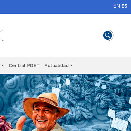
EN
ES
T
Central PDET
Actualidad