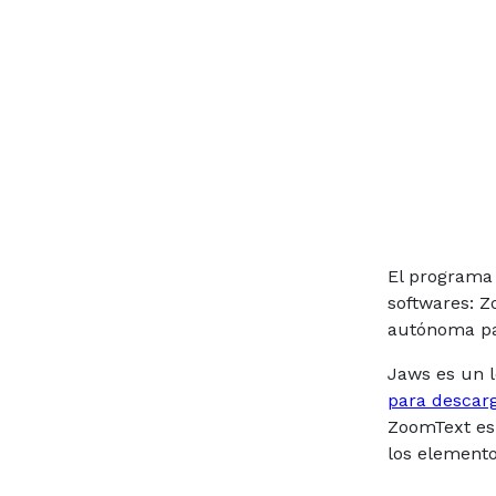
El programa
softwares: Z
autónoma par
Jaws es un l
para descar
ZoomText es 
los elemento