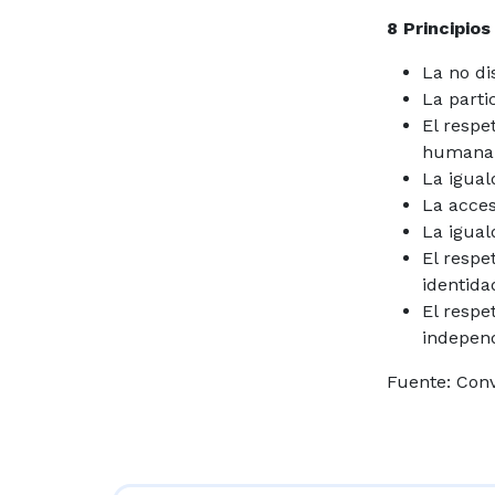
8 Principio
La no di
La parti
El respe
humana
La igual
La acces
La igual
El respe
identida
El respe
independ
Fuente: Conv