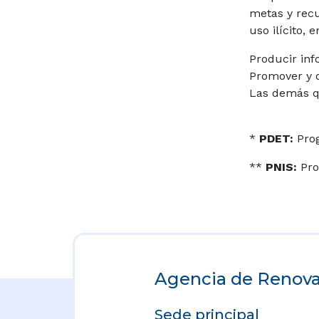
metas y recur
uso ilícito,
Producir inf
Promover y d
Las demás qu
*
PDET:
Prog
**
PNIS:
Pro
Agencia de Renovac
Sede principal