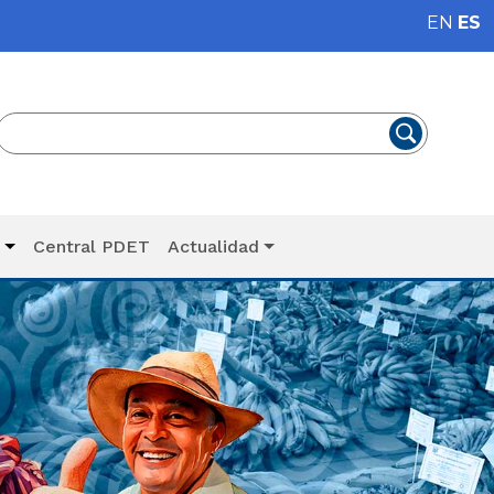
EN
ES
T
Central PDET
Actualidad