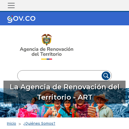
Pasar al contenido principal
EN
ES
La Agencia de Renovación del
Territorio - ART
Ruta de navegación
Inicio
¿Quiénes Somos?