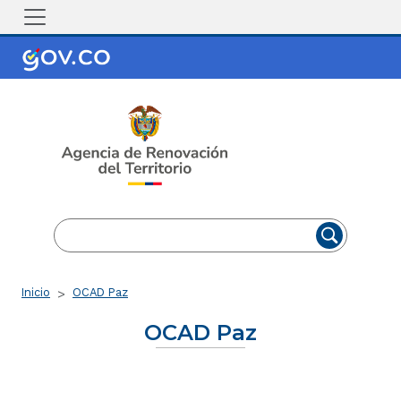
Pasar al contenido principal
EN
ES
Ruta de navegación
Inicio
OCAD Paz
OCAD Paz