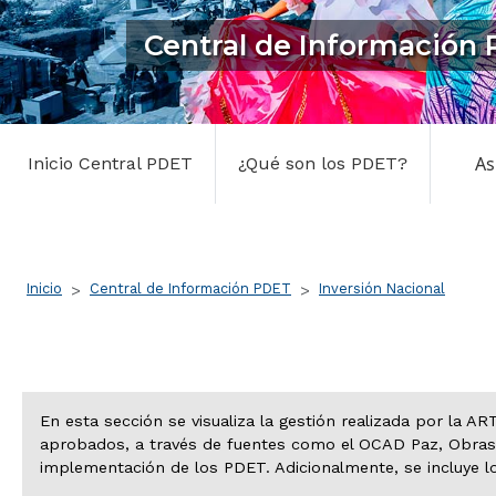
Central de Información
Central PDET
As
Inicio Central PDET
¿Qué son los PDET?
Ruta de navegación
Inicio
Central de Información PDET
Inversión Nacional
En esta sección se visualiza la gestión realizada por la A
aprobados, a través de fuentes como el OCAD Paz, Obras
implementación de los PDET. Adicionalmente, se incluye l