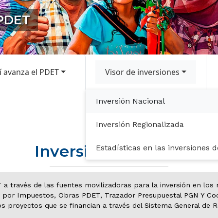
 PDET
í avanza el PDET
Visor de inversiones
Inversión Nacional
PATR
Inversión Regionalizada
Inversión Nacional
Estadísticas en las inversiones 
RT a través de las fuentes movilizadoras para la inversión en lo
 por Impuestos, Obras PDET, Trazador Presupuestal PGN Y Coop
os proyectos que se financian a través del Sistema General de 