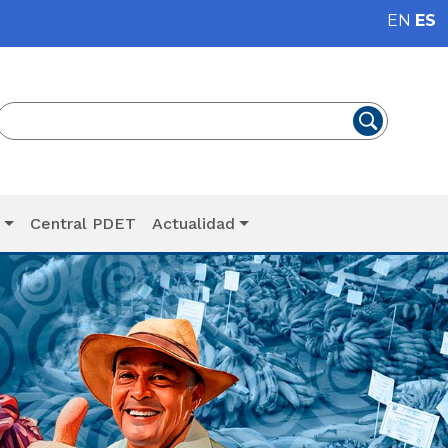
EN
ES
T
Central PDET
Actualidad