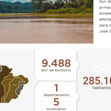
Sur de
armad
ambie
afecta
para 
José d