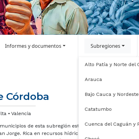
Informes y documentos
Subregiones
Alto Patía y Norte del
Arauca
e Córdoba
Bajo Cauca y Nordest
Catatumbo
lta • Valencia
Cuenca del Caguán y
municipios de esta subregión están en el alto Sinú y
an Jorge. Rica en recursos hídricos, el Sur de Córdoba
Chocó