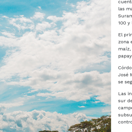
cuent
las m
Suram
100 y 
El pri
zona e
maíz, 
papaya
Córdo
José 
se seg
Las i
sur d
campe
subsu
contro