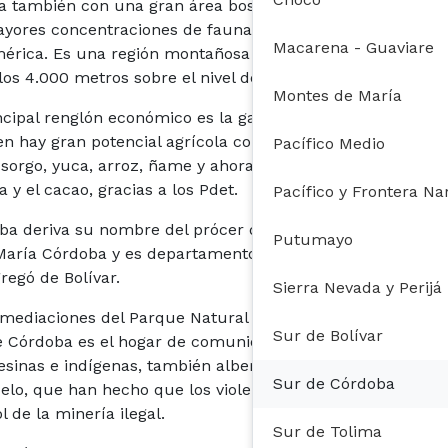
a también con una gran área boscosa y alberga una de
ayores concentraciones de fauna y flora nativa de
Macarena - Guaviare
érica. Es una región montañosa con alturas entre los
los 4.000 metros sobre el nivel del mar.
Montes de María
ncipal renglón económico es la ganadería, pero en esta
n hay gran potencial agrícola con cultivos de plátano,
Pacífico Medio
sorgo, yuca, arroz, ñame y ahora con énfasis en la
 y el cacao, gracias a los Pdet.
Pacífico y Frontera Na
ba deriva su nombre del prócer de a independencia
Putumayo
María Córdoba y es departamento desde 1951, cuando
regó de Bolívar.
Sierra Nevada y Perijá
nmediaciones del Parque Natural de Paramillo, hacia el
Sur de Bolívar
e Córdoba es el hogar de comunidades afro,
sinas e indígenas, también alberga riquezas en el
Sur de Córdoba
elo, que han hecho que los violentos se disputen el
l de la minería ilegal.
Sur de Tolima