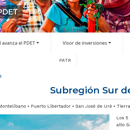
 PDET
í avanza el PDET
Visor de inversiones
PATR
a
Subregión Sur d
Montelíbano • Puerto Libertador • San José de Uré • Tierra
Los 5 
alto S