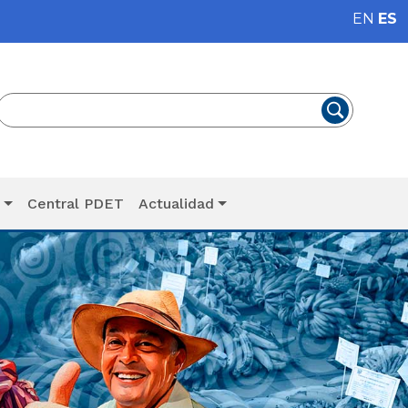
EN
ES
T
Central PDET
Actualidad