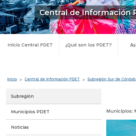
Central de Información
Central PDET
As
Inicio Central PDET
¿Qué son los PDET?
Ruta de navegación
Inicio
Central de Información PDET
Subregión Sur de Córdob
Submenú Sur de Córdoba
Subregión
Municipios: 
Municipios PDET
Noticias