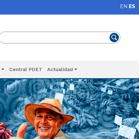
EN
ES
T
Central PDET
Actualidad