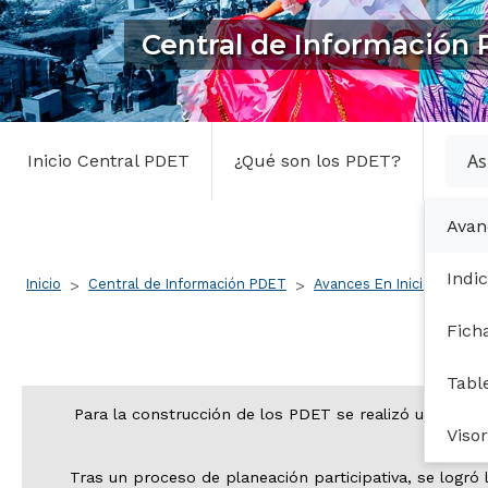
Central de Información
Central PDET
As
Inicio Central PDET
¿Qué son los PDET?
Avan
Ruta de navegación
Indi
Inicio
Central de Información PDET
Avances En Iniciativas
Fich
Tabl
Para la construcción de los PDET se realizó un ejerc
Viso
Tras un proceso de planeación participativa, se logró 