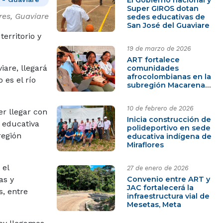
Super GIROS dotan
res, Guaviare
sedes educativas de
San José del Guaviare
erritorio y
19 de marzo de 2026
ART fortalece
iare, llegará
comunidades
afrocolombianas en la
 es el río
subregión Macarena-
Guaviare
10 de febrero de 2026
er llegar con
Inicia construcción de
 educativa
polideportivo en sede
región
educativa indígena de
Miraflores
 el
27 de enero de 2026
Convenio entre ART y
as y
JAC fortalecerá la
s, entre
infraestructura vial de
Mesetas, Meta