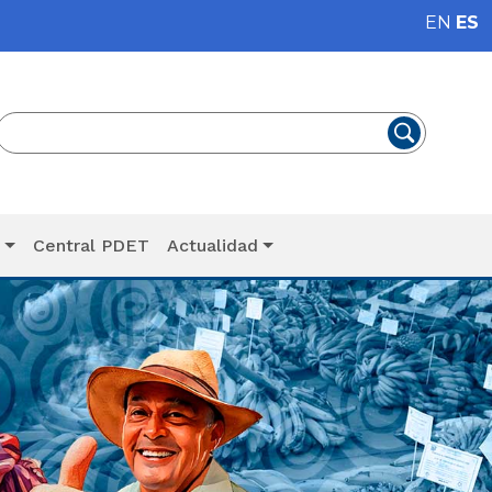
EN
ES
T
Central PDET
Actualidad