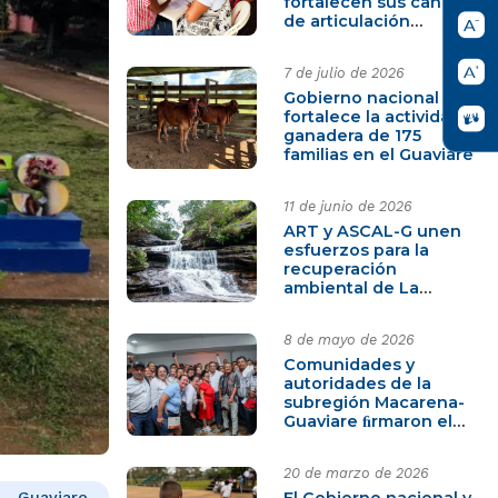
fortalecen sus canales
de articulación
institucional
7 de julio de 2026
Gobierno nacional
fortalece la actividad
ganadera de 175
familias en el Guaviare
11 de junio de 2026
ART y ASCAL-G unen
esfuerzos para la
recuperación
ambiental de La
Macarena, Meta
8 de mayo de 2026
Comunidades y
autoridades de la
subregión Macarena-
Guaviare ﬁrmaron el
PATR revisado y
actualizado
20 de marzo de 2026
El Gobierno nacional y
 - Guaviare