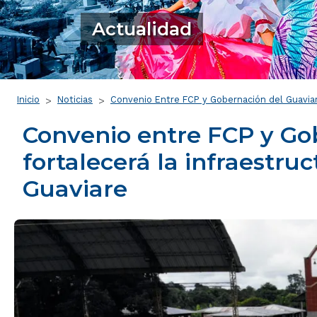
Actualidad
Ruta de navegación
Inicio
Noticias
Convenio Entre FCP y Gobernación del Guaviare
Convenio entre FCP y Go
fortalecerá la infraestru
Guaviare