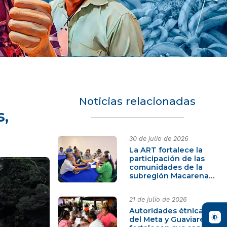
Noticias relacionadas
s,
30 de julio de 2026
La ART fortalece la
participación de las
comunidades de la
subregión Macarena-
Guaviare
21 de julio de 2026
Autoridades étnicas
del Meta y Guaviare