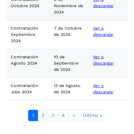
Octubre 2024
Noviembre de
descargar
2024
Contratación
7 de Octubre
Ver o
Septiembre
de 2024
descargar
2024
Contratación
10 de
Ver o
Agosto 2024
Septiembre
descargar
de 2024
Contratación
13 de Agosto
Ver o
Julio 2024
de 2024
descargar
Paginación
Página actual
Contenido completo
Contenido completo
Contenido completo
Siguiente página
Última página
1
2
3
4
››
Último »