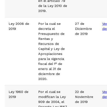
en el artículo 79
de la Ley 2010 de
2019.
Ley 2008 de
Por la cual se
27 de
Ve
2019
decreta el
Diciembre
de
Presupuesto de
de 2019
Rentas y
Recursos de
Capital y Ley de
Apropiaciones
para la vigencia
fiscal del 1° de
enero al 31 de
diciembre de
2020.
Ley 1960 de
Por el cual se
22 de
Ve
2019
modifican la Ley
Noviembre
de
909 de 2004, el
de 2019
Decreto Ley 1567