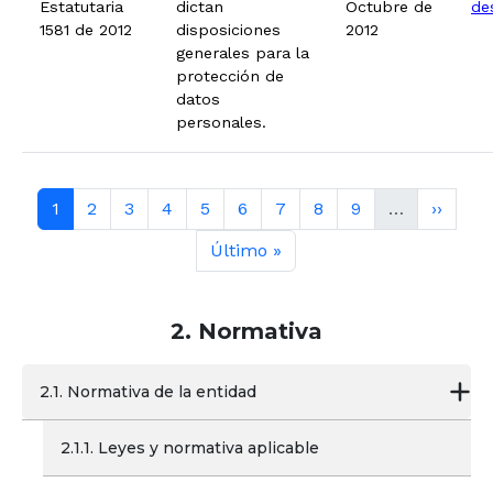
Estatutaria
dictan
Octubre de
de
1581 de 2012
disposiciones
2012
generales para la
protección de
datos
personales.
Paginación
Página actual
Contenido completo
Contenido completo
Contenido completo
Contenido completo
Contenido completo
Contenido completo
Contenido completo
Contenido compl
Siguien
1
2
3
4
5
6
7
8
9
…
››
Última página
Último »
2. Normativa
2.1. Normativa de la entidad
2.1.1. Leyes y normativa aplicable