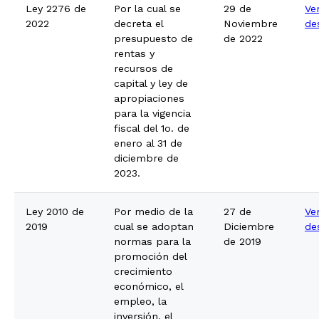
Ley 2276 de
Por la cual se
29 de
Ve
2022
decreta el
Noviembre
de
presupuesto de
de 2022
rentas y
recursos de
capital y ley de
apropiaciones
para la vigencia
fiscal del 1o. de
enero al 31 de
diciembre de
2023.
Ley 2010 de
Por medio de la
27 de
Ve
2019
cual se adoptan
Diciembre
de
normas para la
de 2019
promoción del
crecimiento
económico, el
empleo, la
inversión, el