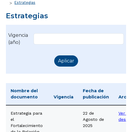
Estrategias
Estrategias
Vigencia
(año)
Nombre del
Fecha de
documento
Vigencia
publicación
Archi
Estrategia para
22 de
Ver o
el
Agosto de
descar
Fortalecimiento
2025
de la Relación