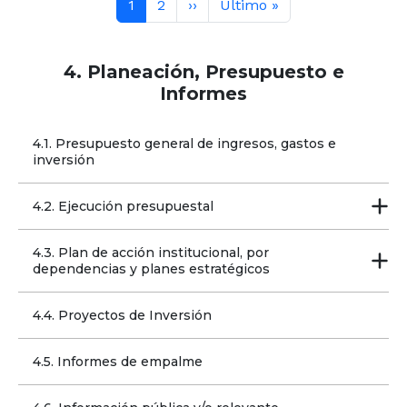
Página actual
Contenido completo
Siguiente página
Última página
1
2
››
Último »
4. Planeación, Presupuesto e
Informes
4.1. Presupuesto general de ingresos, gastos e 
inversión
4.2. Ejecución presupuestal
4.3. Plan de acción institucional, por 
dependencias y planes estratégicos
4.4. Proyectos de Inversión
4.5. Informes de empalme